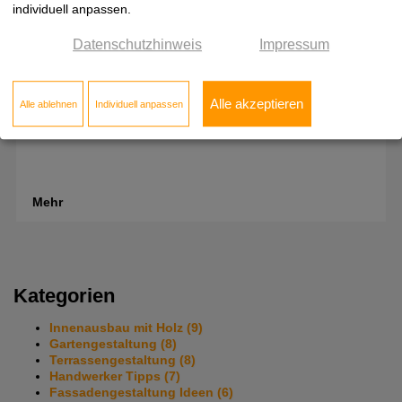
individuell anpassen.
Datenschutzhinweis
Impressum
Montageanleitung: Holzfassade
Alle akzeptieren
Alle ablehnen
Individuell anpassen
Fassadenverkleidung montieren: Holz gibt der Außenwand
Profil. Hier lesen Sie, wie Sie eine Holzfassade
fachgerecht...
Mehr
Kategorien
Innenausbau mit Holz
(9)
Gartengestaltung
(8)
Terrassengestaltung
(8)
Handwerker Tipps
(7)
Fassadengestaltung Ideen
(6)