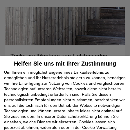
Tricks zur Montage von Holzfassaden
Helfen Sie uns mit Ihrer Zustimmung
Eine Holzverkleidung für Fassaden zu montieren, ist aktiver
Klimaschutz: Holz nimmt CO2 aus der Luft auf und
Um Ihnen ein möglichst angenehmes Einkaufserlebnis zu
speichert es....
ermöglichen und Ihr Nutzererlebnis steigern zu können, benötigen
wir Ihre Einwilligung zur Nutzung von Cookies und vergleichbaren
Technologien auf unseren Webseiten, soweit diese nicht bereits
Mehr
technologisch unbedingt erforderlich sind. Falls Sie diesen
personalisierten Empfehlungen nicht zustimmen, beschränken wir
uns auf die technisch für den Betrieb der Webseite notwendigen
Technologien und können unsere Inhalte leider nicht optimal auf
Sie zuschneiden. In unserer Datenschutzerklärung können Sie
einsehen, welche Dienste wir einsetzen. Cookies lassen sich
jederzeit ablehnen, widerrufen oder in der Cookie-Verwaltung